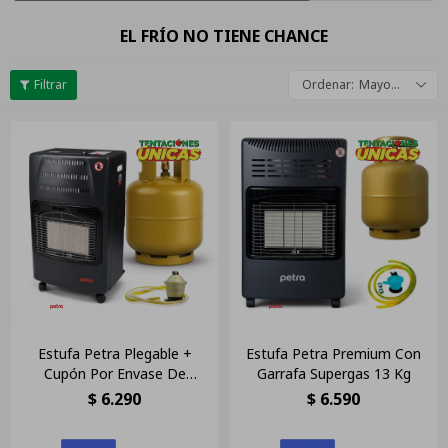
EL FRÍO NO TIENE CHANCE
Mayor descuento
Estufa Petra Plegable +
Estufa Petra Premium Con
Cupón Por Envase De
Garrafa Supergas 13 Kg
Garrafa De 13kg
$
6.290
$
6.590