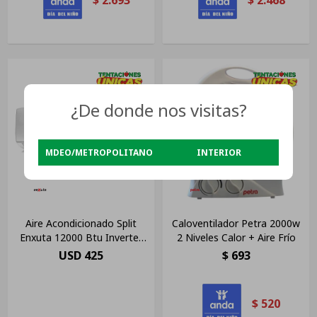
¿De donde nos visitas?
MDEO/METROPOLITANO
INTERIOR
Aire Acondicionado Split
Caloventilador Petra 2000w
Enxuta 12000 Btu Inverter
2 Niveles Calor + Aire Frío
Frío Calor Blanco
USD
425
$
693
$
520