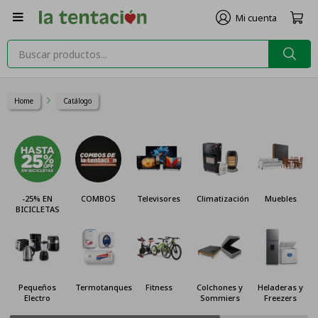

Home
Catálogo
-25% EN
COMBOS
Televisores
Climatización
Muebles
BICICLETAS
Pequeños
Termotanques
Fitness
Colchones y
Heladeras y
Electro
Sommiers
Freezers