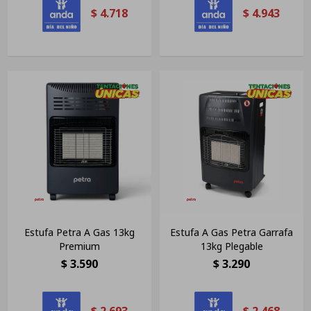
$
4.718
$
4.943
Estufa Petra A Gas 13kg
Estufa A Gas Petra Garrafa
Premium
13kg Plegable
$
3.590
$
3.290
$
2.693
$
2.468