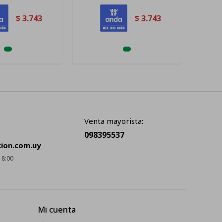
$
3.743
$
3.743
Venta mayorista:
098395537
cion.com.uy
18:00
Mi cuenta