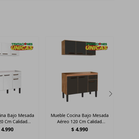
ina Bajo Mesada
Mueble Cocina Bajo Mesada
Alac
20 Cm Calidad
Aéreo 120 Cm Calidad
Puert
emium®
Premium® Ltc
4.990
$
4.990