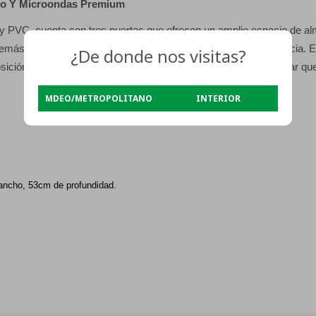
rno Y Microondas Premium
y PVC, cuenta con tres puertas que ofrecen un amplio espacio de al
emás, las correderas de metal garantizan durabilidad y resistencia. E
¿De donde nos visitas?
osición en tu cocina. Ideal para quienes buscan un mueble auxiliar qu
MDEO/METROPOLITANO
INTERIOR
ancho, 53cm de profundidad.