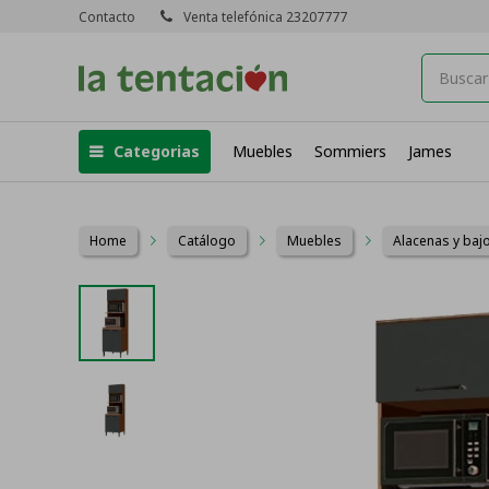
Contacto
Venta telefónica 23207777
Categorias
Muebles
Sommiers
James
Home
Catálogo
Muebles
Alacenas y ba