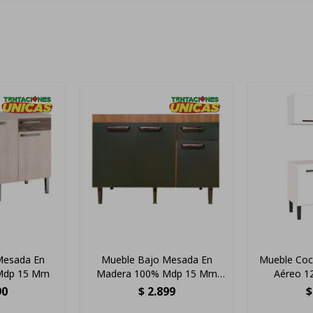
Mesada En
Mueble Bajo Mesada En
Mueble Coc
Mdp 15 Mm
Madera 100% Mdp 15 Mm
Aéreo 1
Nogal Grafito
Pr
90
$
2.899
$