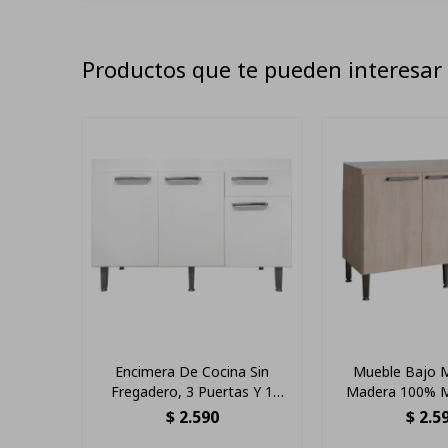
Productos que te pueden interesar
Encimera De Cocina Sin
Mueble Bajo 
Fregadero, 3 Puertas Y 1
Madera 100% 
Cajón, Color Blanco
$
2.590
$
2.5