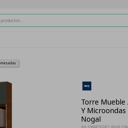
jomesadas
Torre Mueble 
Y Microondas 
Nogal
106ARTE2411-60-62-106