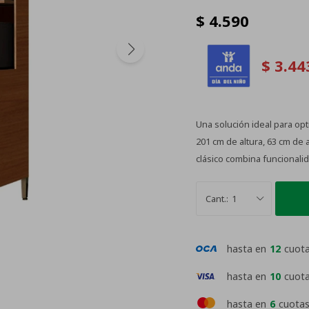
$
4.590
$
3.44
Una solución ideal para op
201 cm de altura, 63 cm de
clásico combina funcionalid
1
hasta en
12
cuot
hasta en
10
cuot
hasta en
6
cuotas