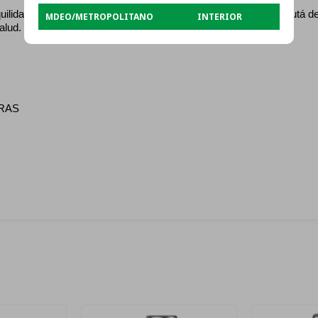
quilidad de que el material de sus componentes es seguro. Disfrutá d
MDEO/METROPOLITANO
INTERIOR
alud.
ORAS