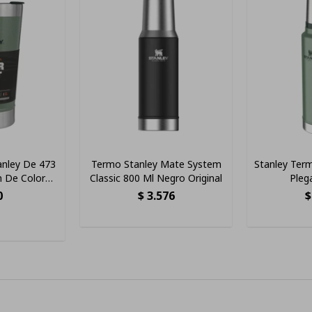
anley De 473
Termo Stanley Mate System
Stanley Term
 De Color
Classic 800 Ml Negro Original
Pleg
imal
0
$
3.576
$