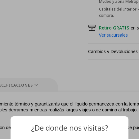
Mvdeo y Zona Metropol
Capitales del Interior
compra.
Retiro GRATIS
en s
Ver sucursales
Cambios y Devoluciones
ECIFICACIONES
imiento térmico y garantizarás que el líquido permanezca con la temp
les derrames mientras realizás largos viajes o de camino al trabajo.
¿De donde nos visitas?
ión de la temperatura de tu bebida, eliminando los cambios que se pu