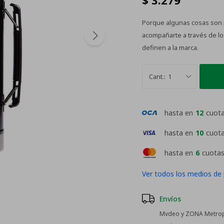
$
3.279
Porque algunas cosas son p
acompañarte a través de los
definen a la marca.
1
hasta en
12
cuot
hasta en
10
cuot
hasta en
6
cuotas
Ver todos los medios de
Envíos
Mvdeo y ZONA Metropo