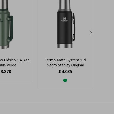
o Clásico 1.4l Asa
Termo Mate System 1.2l
Termo 
able Verde
Negro Stanley Original
De 1,2
3.878
$
4.035