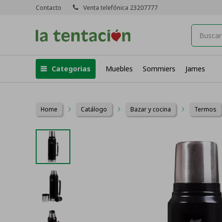
Contacto
Venta telefónica 23207777
Categorias
Muebles
Sommiers
James
Home
Catálogo
Bazar y cocina
Termos