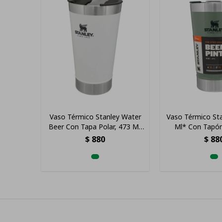
Vaso Térmico Stanley Water
Vaso Térmico St
Beer Con Tapa Polar, 473 Ml,
Ml* Con Tapón
Color Blanco Liso
Verde An
$
880
$
88