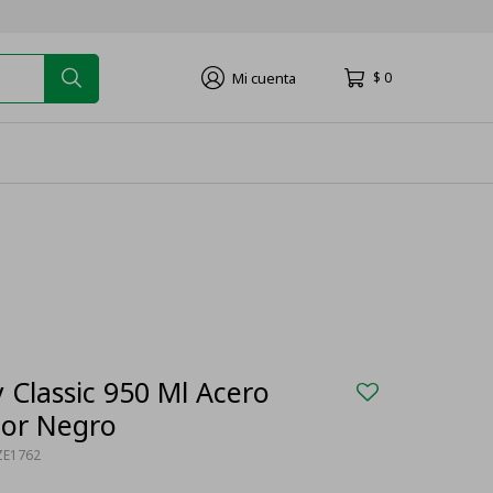
$
0
 Classic 950 Ml Acero
lor Negro
ZE1762