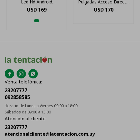
Led Hd Android
Pulgadas Acceso Directo
Leddgsm32b1
Netflix Youtube 220v
USD
169
USD
170



Venta telefónica:
23207777
092858585
Horario de Lunes a Viernes 09:00 a 18:00
Sábados de 09:00 a 13:00
Atención al cliente:
23207777
atencionalcliente@latentacion.com.uy