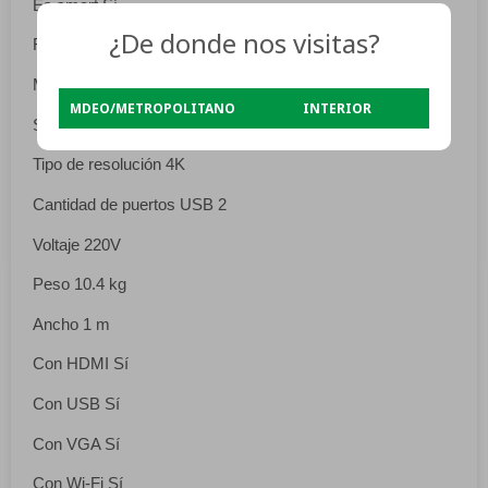
Es smart Sí
¿De donde nos visitas?
Resolución máxima 3840 px – 2160 px
Modelo XI-LED50-4k
MDEO/METROPOLITANO
INTERIOR
Sistema operativo Android
Tipo de resolución 4K
Cantidad de puertos USB 2
Voltaje 220V
Peso 10.4 kg
Ancho 1 m
Con HDMI Sí
Con USB Sí
Con VGA Sí
Con Wi-Fi Sí