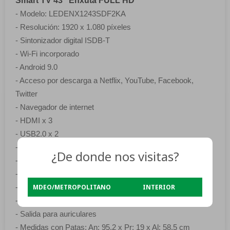
Smart TV 43" Enxuta FULL HD
- Modelo: LEDENX1243SDF2KA
- Resolución: 1920 x 1.080 píxeles
- Sintonizador digital ISDB-T
- Wi-Fi incorporado
- Android 9.0
- Acceso por descarga a Netflix, YouTube, Facebook,
Twitter
- Navegador de internet
- HDMI x 3
- USB2.0 x 2
- Procesador A55*4
¿De donde nos visitas?
- Ram: 1 GB
- Flash: 8 Gb
MDEO/METROPOLITANO
INTERIOR
- Modo Surround
- Sonido: 2 x 8W
- Salida para auriculares
- Medidas con Patas: An: 95.2 x Pr: 19 x Al: 58.5 cm