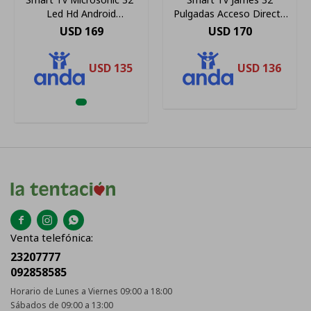
Led Hd Android
Pulgadas Acceso Directo
Leddgsm32b1
Netflix Youtube 220v
USD
169
USD
170
USD
135
USD
136



Venta telefónica:
23207777
092858585
Horario de Lunes a Viernes 09:00 a 18:00
Sábados de 09:00 a 13:00