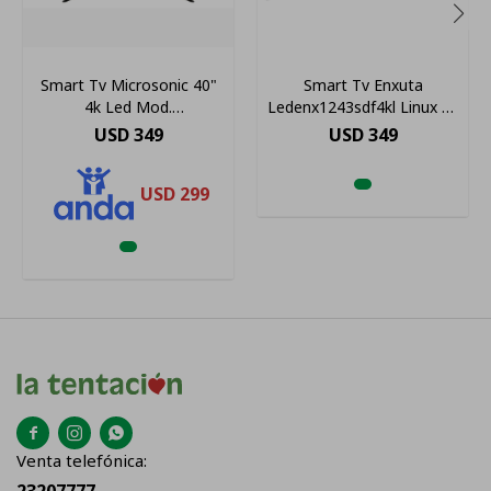
Smart Tv Microsonic 40"
Smart Tv Enxuta
4k Led Mod.
Ledenx1243sdf4kl Linux 4k
Led4ksm50b2
43 220v Negro
USD
349
USD
349
USD
299



Venta telefónica:
23207777