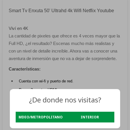
Smart Tv Enxuta 50' Ultrahd 4k Wifi Netflix Youtube
Viví en 4K
La cantidad de pixeles que ofrece es 4 veces mayor que la
Full HD, ¿el resultado? Escenas mucho más realistas y
con un nivel de detalle increíble. Ahora vas a conocer una
aventura de inmersión que no va a dejar de sorprenderte.
Características:
Cuenta con wi-fi y puerto de red.
Posee 3 puertos HDMI.
¿De donde nos visitas?
Equipado con conexión USB.
Con conectividad mediante Bluetooth.
Incluye control remoto.
MDEO/METROPOLITANO
INTERIOR
Dimensiones: 1.129m de ancho, 71.2cm de alto y 28cm de