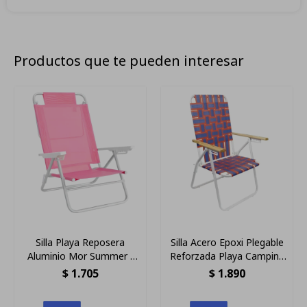
Productos que te pueden interesar
Silla Playa Reposera
Silla Acero Epoxi Plegable
Aluminio Mor Summer -
Reforzada Playa Camping
Color Rosa
120kg Azul Y Naranja
$
1.705
$
1.890