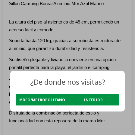
Sillón Camping Boreal Aluminio Mor Azul Marino
La altura del piso al asiento es de 45 cm, permitiendo un
acceso fácil y cómodo.
Soporta hasta 120 kg, gracias a su robusta estructura de
aluminio, que garantiza durabilidad y resistencia.
Su diseño plegable y liviano la convierte en una opción
portátil perfecta para la playa, el jardín o el camping.
Además, cuenta con apoyabrazos de plástico que añaden
¿De donde nos visitas?
confort. La tela sannet del asiento es resistente y fácil de
limpiar, mientras que su atractivo color azul marino la hace
MDEO/METROPOLITANO
INTERIOR
destacar en cualquier entorno.
Disfruta de la combinación perfecta de estilo y
funcionalidad con esta reposera de la marca Mor.