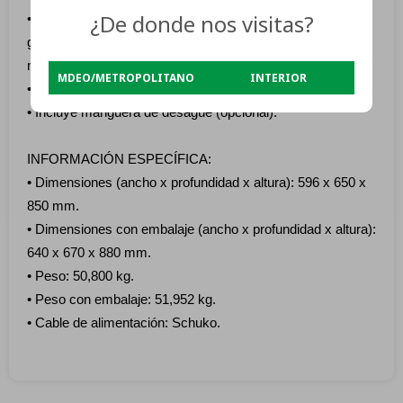
¿De donde nos visitas?
• Opción antiarrugas: al finalizar el secado el tanque realiza
giros en distintos sentidos en un intervalo de tiempo para
minimizar las arrugas.
MDEO/METROPOLITANO
INTERIOR
• Depósito recolector de agua (no requiere ducto de salida).
• Incluye manguera de desagüe (opcional).
INFORMACIÓN ESPECÍFICA:
• Dimensiones (ancho x profundidad x altura): 596 x 650 x
850 mm.
• Dimensiones con embalaje (ancho x profundidad x altura):
640 x 670 x 880 mm.
• Peso: 50,800 kg.
• Peso con embalaje: 51,952 kg.
• Cable de alimentación: Schuko.