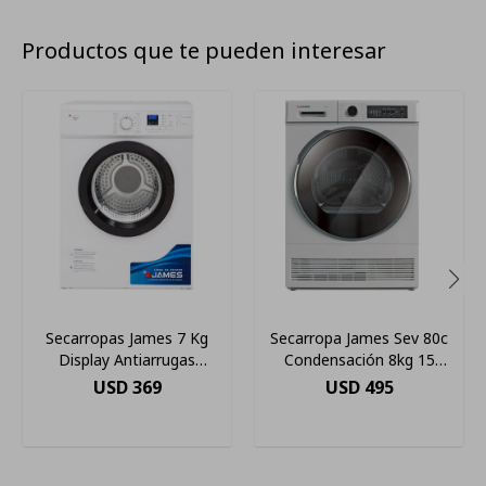
Productos que te pueden interesar
Secarropas James 7 Kg
Secarropa James Sev 80c
Display Antiarrugas
Condensación 8kg 15
Regulable Color Blanco
Programas
USD
369
USD
495