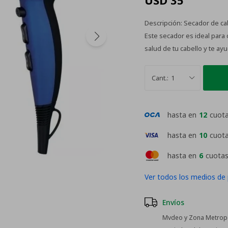
USD
35
Descripción: Secador de ca
Este secador es ideal para c
salud de tu cabello y te ayu
1
hasta en
12
cuot
hasta en
10
cuot
hasta en
6
cuotas
Ver todos los medios de
Envíos
Mvdeo y Zona Metropol