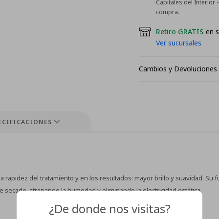
Capitales del Interior
compra.
Retiro GRATIS
en s
Ver sucursales
Cambios y Devoluciones
ECIFICACIONES
n la rapidez del tratamiento y en los resultados: mayor brillo y suavidad. S
e secado, atrapando la humedad y eliminando la electricidad estática.
¿De donde nos visitas?