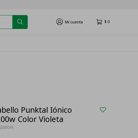
$
0
bello Punktal Iónico
200w Color Violeta
200ION