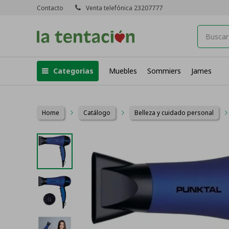
Contacto
Venta telefónica 23207777
Categorias
Muebles
Sommiers
James
Home
Catálogo
Belleza y cuidado personal