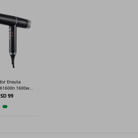
dor Enxuta
461600n 1600w
quillas 1 Difusor
SD
99
ra Ligero