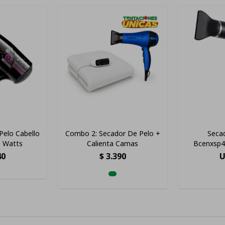
Pelo Cabello
Combo 2: Secador De Pelo +
Seca
 Watts
Calienta Camas
Bcenxsp
Iónico 2 Bo
40
$
3.390
U
Ult