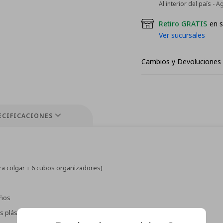
Al interior del país - 
Retiro GRATIS
en s
Ver sucursales
Cambios y Devoluciones
ECIFICACIONES
ra colgar + 6 cubos organizadores)
eños
s plásticos duraderos