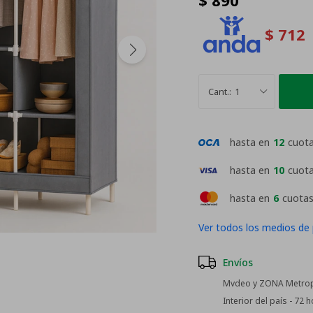
$
890
$
712
1
hasta en
12
cuot
hasta en
10
cuot
hasta en
6
cuotas
Ver todos los medios de
Envíos
Mvdeo y ZONA Metropo
Interior del país - 72 