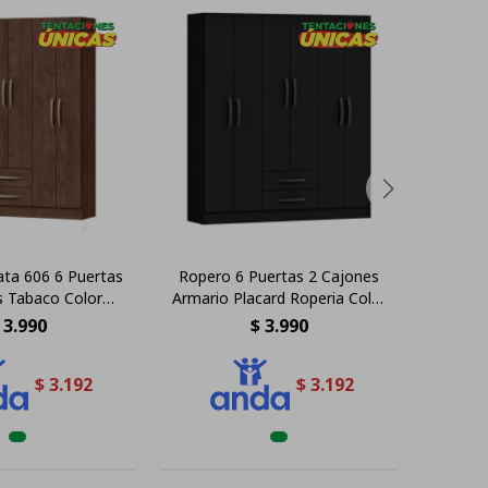
ta 606 6 Puertas
Ropero 6 Puertas 2 Cajones
Ropero 
s Tabaco Color
Armario Placard Roperia Color
Estan
arrón
Negro
3.990
$
3.990
$
3.192
$
3.192