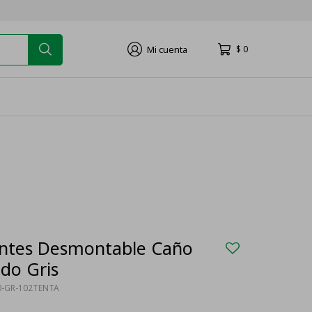
$
0
antes Desmontable Caño
ado Gris
0-GR-102TENTA