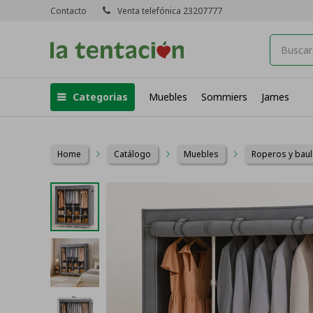
Contacto
Venta telefónica 23207777
Categorias
Muebles
Sommiers
James
Home
Catálogo
Muebles
Roperos y baul