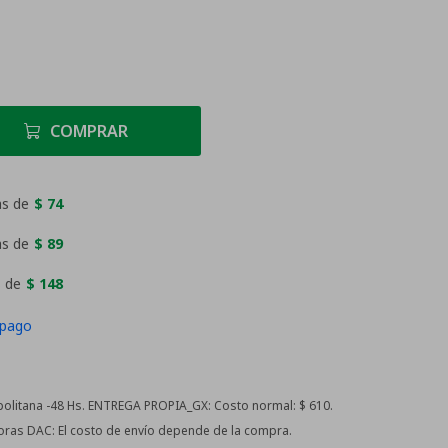
COMPRAR
as de
$ 74
as de
$ 89
 de
$ 148
 pago
litana -48 Hs. ENTREGA PROPIA_GX:
Costo normal: $ 610.
horas DAC:
El costo de envío depende de la compra.