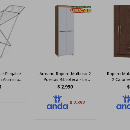
ie Plegable
Armario Ropero Multiuso 2
Ropero Mula
n Aluminio
Puertas Biblioteca - La
2 Cajone
s
Tentación Color Blanco/nogal
M
0
$
2.990
$
$
2.392