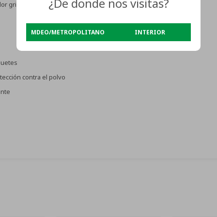
¿De donde nos visitas?
or gris
MDEO/METROPOLITANO
INTERIOR
guetes
otección contra el polvo
ente