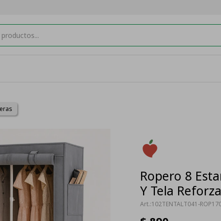
eras
Ropero 8 Est
Y Tela Reforz
102TENTALT041-ROP17