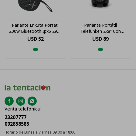
Parlante Enxuta Portatil
Parlante Portátil
200w Bluetooth Ipx6 2920
Telefunken 2x8” Con
Bde Color Negro
Micrófono Inalámbrico Y
USD
52
USD
89
Luces Led



Venta telefónica:
23207777
092858585
Horario de Lunes a Viernes 09:00 a 18:00