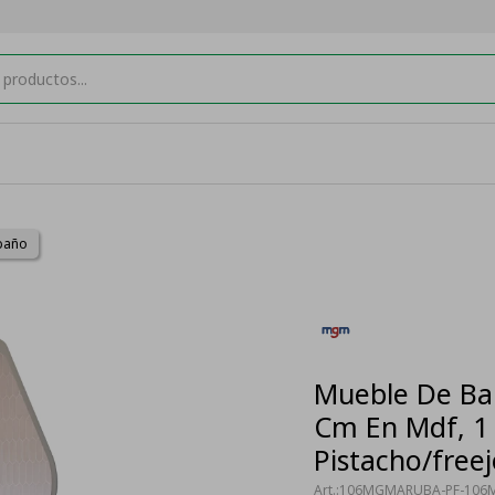
baño
Mueble De Ba
Cm En Mdf, 1 
Pistacho/free
106MGMARUBA-PF-106