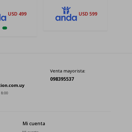
USD
499
USD
599
Venta mayorista:
098395537
cion.com.uy
18:00
Mi cuenta