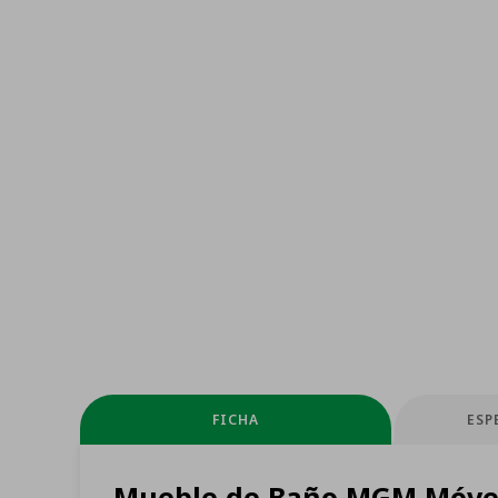
FICHA
ESP
Mueble de Baño MGM Móveis