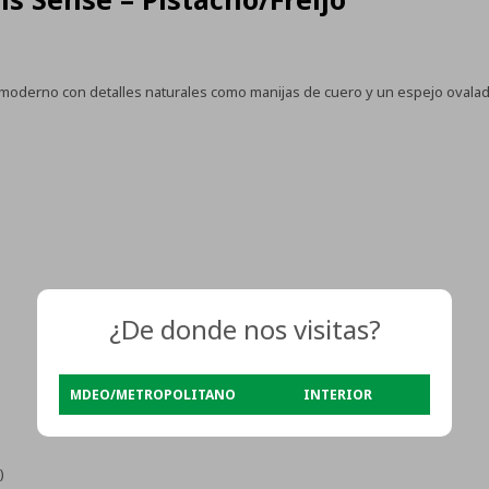
oderno con detalles naturales como manijas de cuero y un espejo ovalado
¿De donde nos visitas?
MDEO/METROPOLITANO
INTERIOR
)