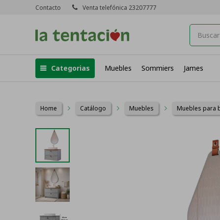
Contacto
Venta telefónica 23207777
Categorias
Muebles
Sommiers
James
Home
Catálogo
Muebles
Muebles para 