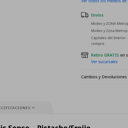
Ver todos los medios de
Envíos
Mvdeo y ZONA Metropo
Mvdeo y Zona Metropol
Capitales del Interior
compra.
Retiro GRATIS
en s
Ver sucursales
Cambios y Devoluciones
ECIFICACIONES
 Sense – Pistacho/Freijo