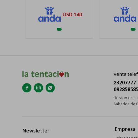
USD
140
Venta telef
23207777



09285858
Horario de Lu
Sábados de 0
Empresa
Newsletter