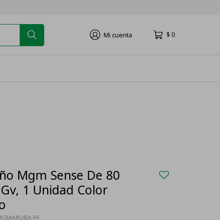
$
0
ño Mgm Sense De 80
Gv, 1 Unidad Color
jo
MGMARUBA-PF