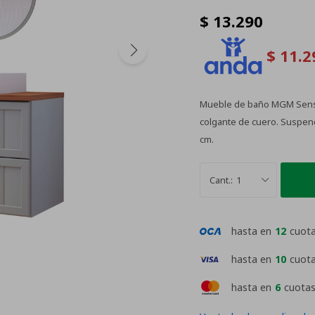
$
13.290
$
11.2
Mueble de baño MGM Sense 
colgante de cuero. Suspen
cm.
1
hasta en
12
cuot
hasta en
10
cuot
hasta en
6
cuotas