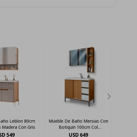
Baño Leblon 80cm
Mueble De Baño Mersias Con
Mueble
n Madera Con Gris
Botiquin 100cm Col
Con B
Freijo/atenna
SD
549
USD
649