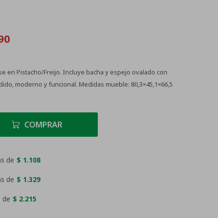
90
en Pistacho/Freijo. Incluye bacha y espejo ovalado con
dido, moderno y funcional. Medidas mueble: 80,3×45,1×66,5
COMPRAR
as de
$ 1.108
as de
$ 1.329
 de
$ 2.215