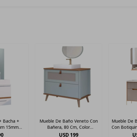
+ Bacha +
Mueble De Baño Veneto Con
Mueble De 
ium 15mm
Bañera, 80 Cm, Color
Con Botiqui
oble
Pistacho/frye
90
USD
199
U