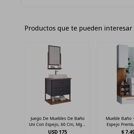
Productos que te pueden interesar
Juego De Muebles De Baño
Mueble Baño 
Uni Con Espejo, 60 Cm, Mgm
Espejo Prem
Dark Gray Mobile
Blanco/r
USD
175
$
7.4