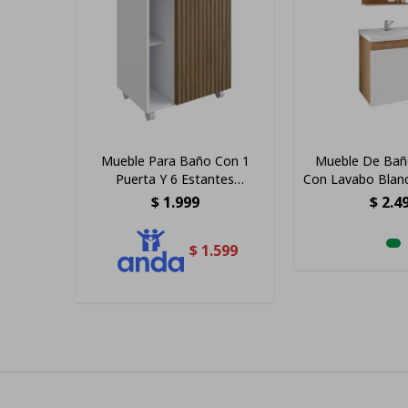
Mueble Para Baño Con 1
Mueble De Bañ
Puerta Y 6 Estantes
Con Lavabo Blan
Organizadores Blanco/nogal
De Color Almend
$
1.999
$
2.4
$
1.599