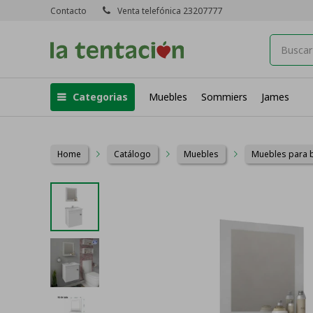
Contacto
Venta telefónica 23207777
Categorias
Muebles
Sommiers
James
Home
Catálogo
Muebles
Muebles para 