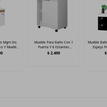
o Mgm Iris
Mueble Para Baño Con 1
Mueble Bañ
co Y Muebles
Puerta Y 6 Estantes
Espejo 
rado/blanco
Organizadores
Bla
90
$
2.490
$