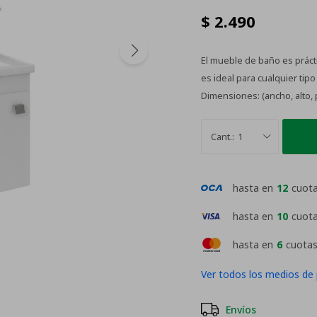
$
2.490
El mueble de baño es prác
es ideal para cualquier tip
Dimensiones: (ancho, alto, 
1
hasta en
12
cuot
hasta en
10
cuot
hasta en
6
cuotas
Ver todos los medios de
Envíos