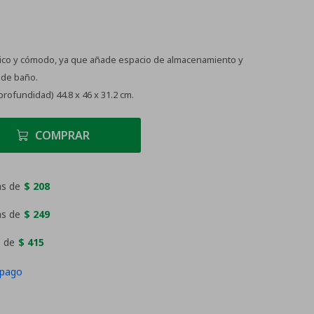
tico y cómodo, ya que añade espacio de almacenamiento y
o de baño.
profundidad) 44.8 x 46 x 31.2 cm.
COMPRAR
as de
$ 208
as de
$ 249
 de
$ 415
 pago