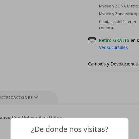
Mvdeo y ZONA Metropo
Mvdeo y Zona Metropol
Capitales del Interior
compra.
Retiro GRATIS
en s
Ver sucursales
Cambios y Devoluciones
ECIFICACIONES
nco Con Orificio Para Grifos
¿De donde nos visitas?