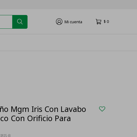
$
0
ño Mgm Iris Con Lavabo
co Con Orificio Para
RIS-B