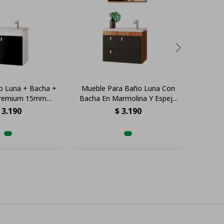
o Luna + Bacha +
Mueble Para Baño Luna Con
Mueble
Premium 15mm
Bacha En Marmolina Y Espejo
Esp
nco Negro
Premium 15mm Color
3.190
$
3.190
Nogal/grafito