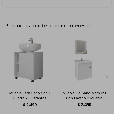
Productos que te pueden interesar
Mueble Para Baño Con 1
Mueble De Baño Mgm Iris
Puerta Y 6 Estantes
Con Lavabo Y Mueble
Organizadores
Blanco Con Orificio Para
$
2.490
$
2.490
Grifos