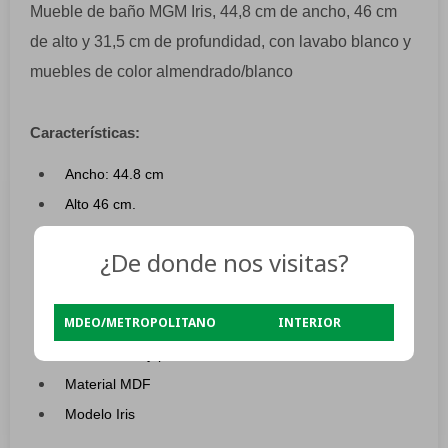
Mueble de baño MGM Iris, 44,8 cm de ancho, 46 cm
de alto y 31,5 cm de profundidad, con lavabo blanco y
muebles de color almendrado/blanco
Características:
Ancho: 44.8 cm
Alto 46 cm.
Profundidad 31.5 cm.
¿De donde nos visitas?
Color de la bacha: Blanco
Color del mueble: almendra con Blanco
MDEO/METROPOLITANO
INTERIOR
Tiene un espejo.
Añade estilo y practicidad a tu baño.
Material MDF
Modelo Iris