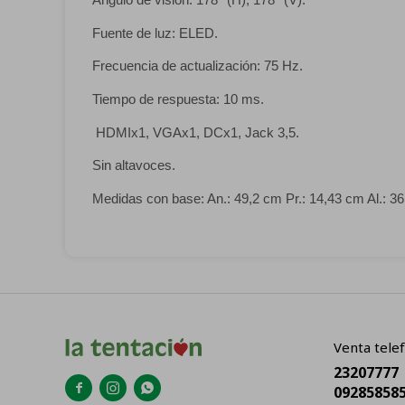
Fuente de luz: ELED.
Frecuencia de actualización: 75 Hz.
Tiempo de respuesta: 10 ms.
HDMIx1, VGAx1, DCx1, Jack 3,5.
Sin altavoces.
Medidas con base: An.: 49,2 cm Pr.: 14,43 cm Al.: 3
Venta telef
23207777



09285858