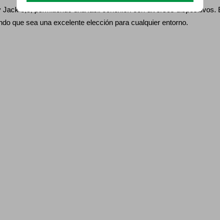
 Jack 3,5, permitiendo una fácil conexión con diversos dispositi
ndo que sea una excelente elección para cualquier entorno.