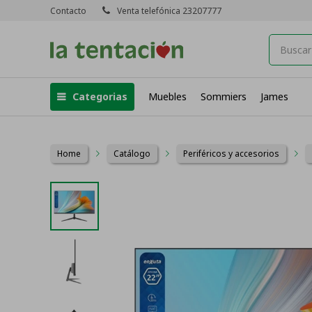
Contacto
Venta telefónica 23207777
Categorias
Muebles
Sommiers
James
Home
Catálogo
Periféricos y accesorios