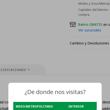
Mvdeo y Zona Metropol
Capitales del Interior
compra.
Retiro GRATIS
en s
Ver sucursales
Cambios y Devoluciones
ECIFICACIONES
¿De donde nos visitas?
tal como vertical, disfrutarás de una experiencia visual uniforme des
MDEO/METROPOLITANO
INTERIOR
actualización de 75 Hz y un tiempo de respuesta de 10 ms, adecuado 