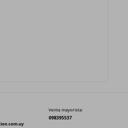
Venta mayorista:
098395537
cion.com.uy