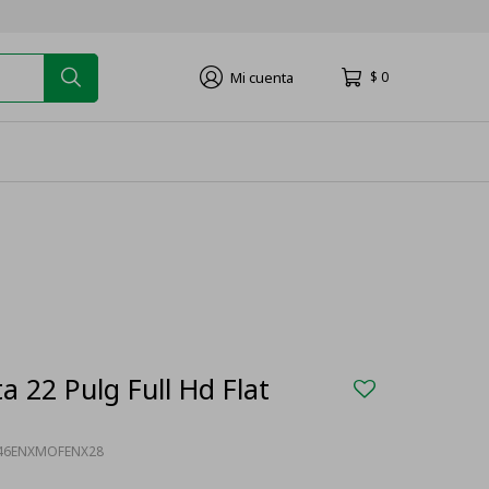
$
0
a 22 Pulg Full Hd Flat
46ENXMOFENX28