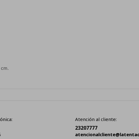
6 cm.
ónica:
Atención al cliente:
23207777
5
atencionalcliente@latenta