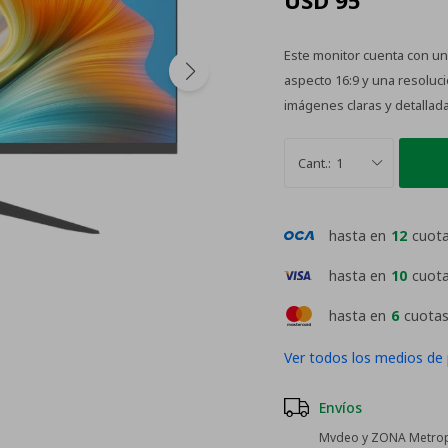
USD
95
Este monitor cuenta con un 
aspecto 16:9 y una resoluci
imágenes claras y detallada
1
hasta en
12
cuot
hasta en
10
cuot
hasta en
6
cuotas
Ver todos los medios de
Envíos
Mvdeo y ZONA Metropo