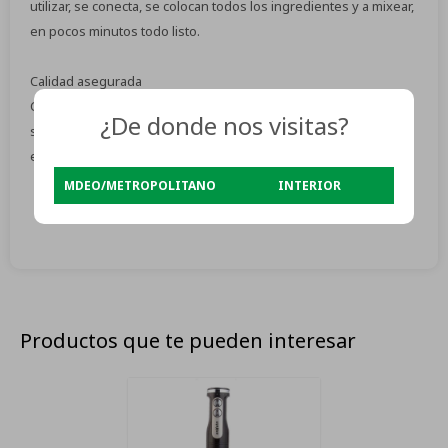
utilizar, se conecta, se colocan todos los ingredientes y a mixear,
en pocos minutos todo listo.
Calidad asegurada
Cuenta con cuchillas de acero que son resistentes, seguras y
¿De donde nos visitas?
sencillas de limpiar, además de ser un producto perdurable en
el tiempo.
MDEO/METROPOLITANO
INTERIOR
Productos que te pueden interesar