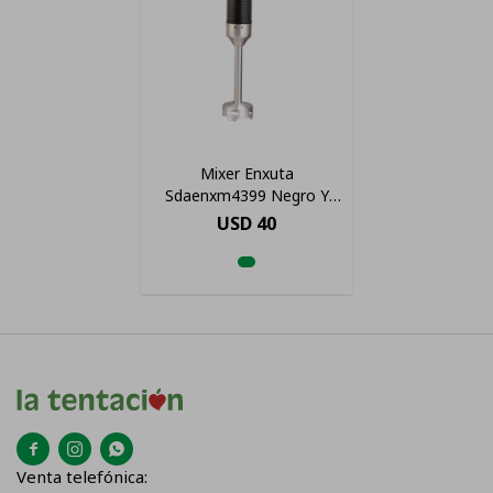
Mixer Enxuta
Sdaenxm4399 Negro Y
Acero Inoxidable 220v
USD
40
600w



Venta telefónica: