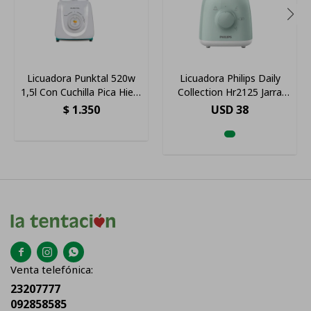
Licuadora Punktal 520w
Licuadora Philips Daily
1,5l Con Cuchilla Pica Hielo
Collection Hr2125 Jarra
Color Blanco
Color Verde Agua
$
1.350
USD
38



Venta telefónica:
23207777
092858585