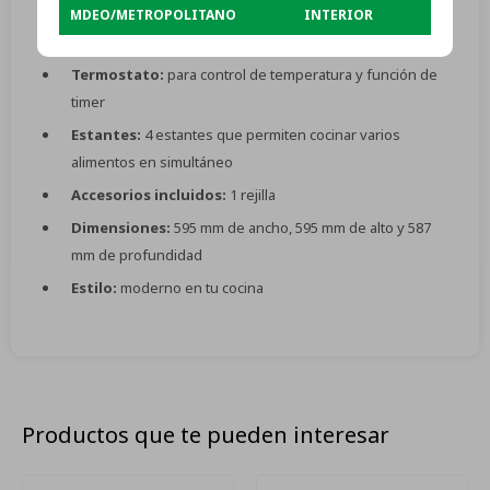
Función de cocción:
calentar
MDEO/METROPOLITANO
INTERIOR
Temperatura:
mínima de 40 °C y máxima de 240 °C
Termostato:
para control de temperatura y función de
timer
Estantes:
4 estantes que permiten cocinar varios
alimentos en simultáneo
Accesorios incluidos:
1 rejilla
Dimensiones:
595 mm de ancho, 595 mm de alto y 587
mm de profundidad
Estilo:
moderno en tu cocina
Productos que te pueden interesar