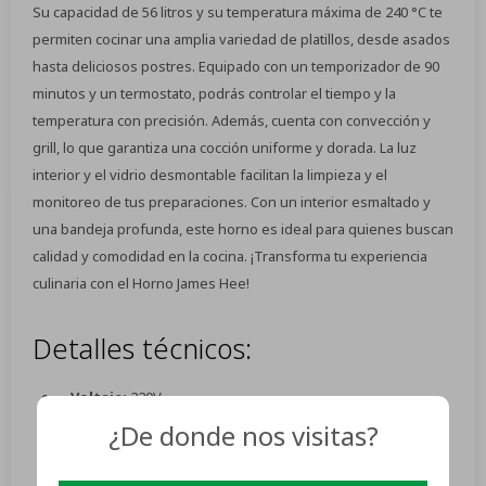
Su capacidad de 56 litros y su temperatura máxima de 240 °C te
permiten cocinar una amplia variedad de platillos, desde asados
hasta deliciosos postres. Equipado con un temporizador de 90
minutos y un termostato, podrás controlar el tiempo y la
temperatura con precisión. Además, cuenta con convección y
grill, lo que garantiza una cocción uniforme y dorada. La luz
interior y el vidrio desmontable facilitan la limpieza y el
monitoreo de tus preparaciones. Con un interior esmaltado y
una bandeja profunda, este horno es ideal para quienes buscan
calidad y comodidad en la cocina. ¡Transforma tu experiencia
culinaria con el Horno James Hee!
Detalles técnicos:
Voltaje:
220V
¿De donde nos visitas?
Capacidad:
56L
Puerta:
2 capas de vidrio