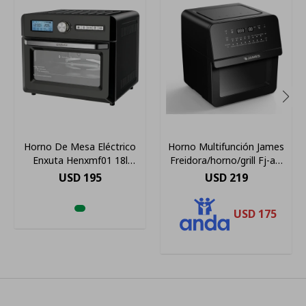
Horno De Mesa Eléctrico
Horno Multifunción James
Enxuta Henxmf01 18l
Freidora/horno/grill Fj-af-
Negro
16 Color Negro
USD
195
USD
219
USD
175