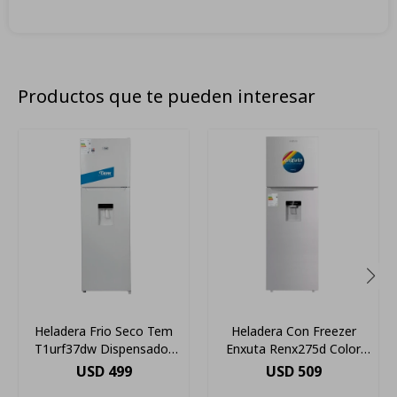
Productos que te pueden interesar
Heladera Frio Seco Tem
Heladera Con Freezer
T1urf37dw Dispensador
Enxuta Renx275d Color
Eficiencia A Color Blanco
White Con Capacidad De
USD
499
USD
509
255l 220v