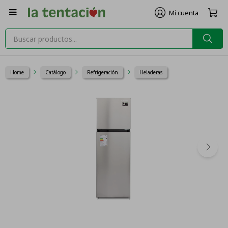

Home
Catálogo
Refrigeración
Heladeras