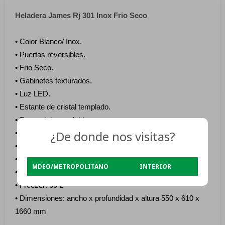
Heladera James Rj 301 Inox Frio Seco
• Color Blanco/ Inox.
• Puertas reversibles.
• Frio Seco.
• Gabinetes texturados.
• Luz LED.
• Estante de cristal templado.
• Termostato regulable.
¿De donde nos visitas?
• Eficiencia energética: A
• Capacidad bruta total: 293 L
• Capacidad útil total: 266 L
MDEO/METROPOLITANO
INTERIOR
• Capacidad útil: Refrigerador: 206 L
• Freezer: 60 L
• Dimensiones: ancho x profundidad x altura 550 x 610 x
1660 mm