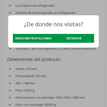
Luz interior en refrigerador
Sistema de descongelado en refrigerador
Aislación térmica de poliuretano expandido
¿De donde nos visitas?
Patas delanteras ajustables
Subtropicalizada
MDEO/METROPOLITANO
INTERIOR
Cable de alimentación: Schuko
Garantía: 1 año (refrigerador) y 2 años (motocompresor)
Dimensiones del producto:
Ancho: 550 mm
Profundidad: 550 mm
Alto: 1440 mm
Peso: 34,6 Kg
Dimensiones con embalaje: 590 x 590 x 1460 mm
Peso con embalaje: 38,05 Kg