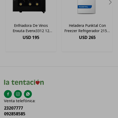
Enfriadora De Vinos
Heladera Punktal Con
Enxuta Evenx3312 12
Freezer Refrigerador 215 L
Botellas
Frío Natural Blanco
USD
195
USD
265



Venta telefónica:
23207777
092858585