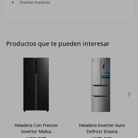
Ruedas traseras
Productos que te pueden interesar
Heladera Con Freezer
Heladera Inverter Auto
Inverter Midea
Defrost Enxuta
Mdrs619gfr28 Color
Renxfd22300i Bde Color