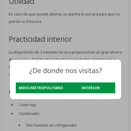
Utilidad
En caso de que quede abierta, su alarma te avisará para que no
pierda su frescura.
Practicidad interior
La disposición de 3 estantes te va a proporcionar un gran ahorro
de espacio y fácil localización de tus productos. Cuenta con 2
estantes y una capacidad de 94 litros, que te va a facilitar la
¿De donde nos visitas?
distribución y el orden de tus congelados.
MDEO/METROPOLITANO
INTERIOR
Características:
Color rojo
Combinado:
Frío húmedo en refrigerador