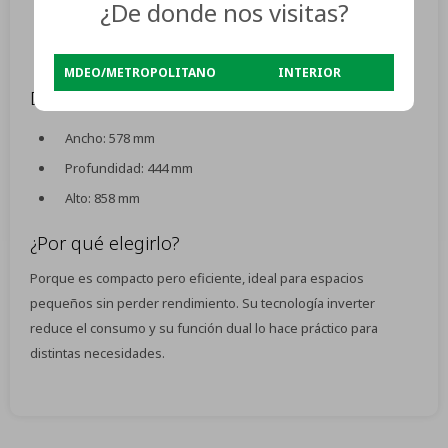
¿De donde nos visitas?
Garantía: 10 años en el motor y 1 año general
Origen: China
MDEO/METROPOLITANO
INTERIOR
Dimensiones del producto:
Ancho: 578 mm
Profundidad: 444 mm
Alto: 858 mm
¿Por qué elegirlo?
Porque es compacto pero eficiente, ideal para espacios
pequeños sin perder rendimiento. Su tecnología inverter
reduce el consumo y su función dual lo hace práctico para
distintas necesidades.