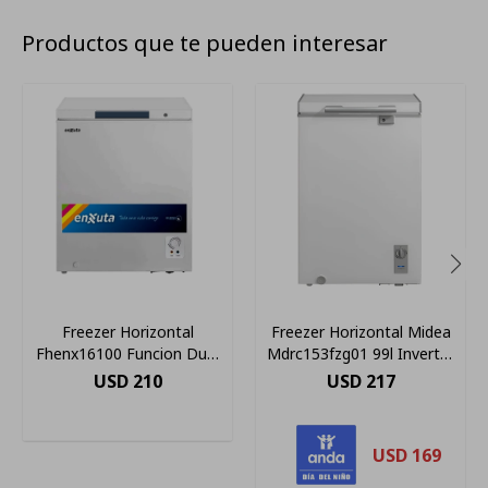
Productos que te pueden interesar
Freezer Horizontal
Freezer Horizontal Midea
Fhenx16100 Funcion Dual
Mdrc153fzg01 99l Inverter
Enxuta 95 Lts Con Llave
Ub
USD
210
USD
217
Blanco
USD
169