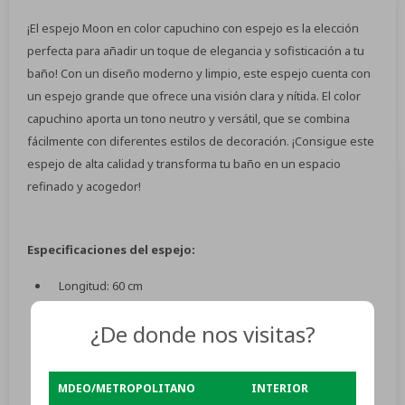
¡El espejo Moon en color capuchino con espejo es la elección
perfecta para añadir un toque de elegancia y sofisticación a tu
baño! Con un diseño moderno y limpio, este espejo cuenta con
un espejo grande que ofrece una visión clara y nítida. El color
capuchino aporta un tono neutro y versátil, que se combina
fácilmente con diferentes estilos de decoración. ¡Consigue este
espejo de alta calidad y transforma tu baño en un espacio
refinado y acogedor!
Especificaciones del espejo:
Longitud: 60 cm
Ancho: 1,5 cm
¿De donde nos visitas?
Altura: 60 cm
Estructura del producto: 100% MDF
MDEO/METROPOLITANO
INTERIOR
Color: capuchino