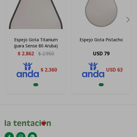
Espejo Gota Titanium
Espejo Gota Pistacho
(para Sense 80 Aruba)
$
2.862
$
2.950
USD
79
$
2.360
USD
63


