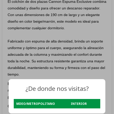
El colchón de dos plazas Cannon Espuma Exclusive combina
comodidad y diseño para ofrecer un descanso reparador.
Con unas dimensiones de 190 cm de largo y un elegante
diseño en color beige/marrón, este modelo es ideal para
complementar cualquier dormitorio.
Fabricado con espuma de alta densidad, brinda un soporte
uniforme y óptimo para el cuerpo, asegurando la alineación
adecuada de la columna y maximizando el confort durante
toda la noche. Su estructura resistente garantiza una mayor
durabilidad, manteniendo su forma y firmeza con el paso del
tiempo.
Este colchón está diseñado para adaptarse a tus
¿De donde nos visitas?
necesidades de descanso, proporcionando un equilibrio
perfecto entre suavidad y soporte.
MDEO/METROPOLITANO
INTERIOR
Características: