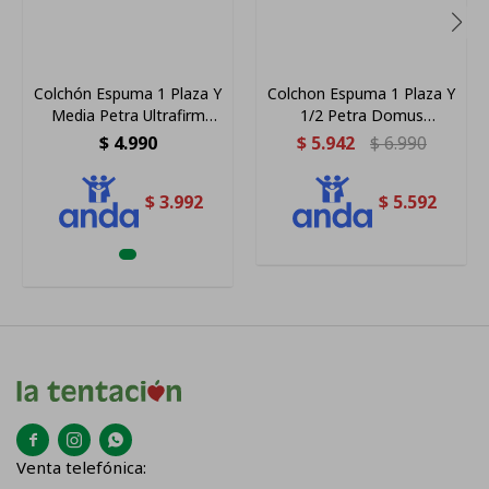
Colchón Espuma 1 Plaza Y
Colchon Espuma 1 Plaza Y
Media Petra Ultrafirm
1/2 Petra Domus
150kg D60
110x188cm 30cm Alto
$
4.990
$
5.942
$
6.990
$
3.992
$
5.592



Venta telefónica: