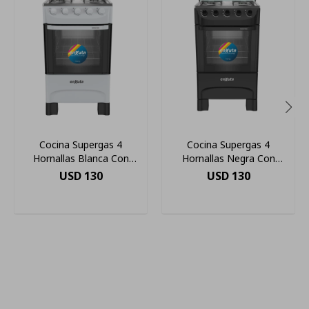
Cocina Supergas 4
Cocina Supergas 4
Hornallas Blanca Con
Hornallas Negra Con
Termocupla - Enxuta
Termocupla - Enxuta Pf
USD
130
USD
130
Color Negro