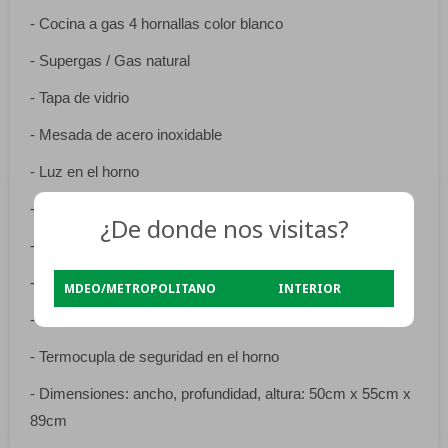
- Cocina a gas 4 hornallas color blanco
- Supergas / Gas natural
- Tapa de vidrio
- Mesada de acero inoxidable
- Luz en el horno
- Encendido electrónico total
¿De donde nos visitas?
- Horno enlozado
- Entrada de gas a la izquierda (vista de frente)
MDEO/METROPOLITANO
INTERIOR
- 1 Parrilla de horno
- Termocupla de seguridad en el horno
- Dimensiones: ancho, profundidad, altura: 50cm x 55cm x
89cm