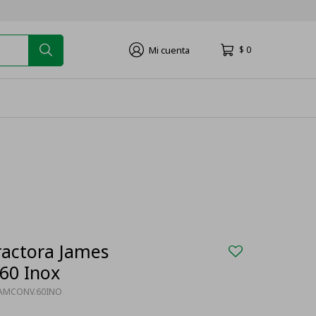
$
0
actora James
60 Inox
JAMCONV.60INO