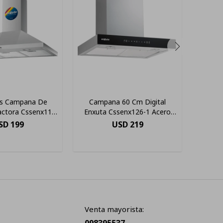
s Campana De
Campana 60 Cm Digital
Campan
actora Cssenx119
Enxuta Cssenx126-1 Acero
75 Ino
 Color Gris
Inoxidable
SD
199
USD
219
Venta mayorista: