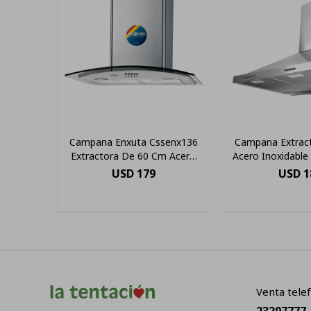
Campana Enxuta Cssenx136
Campana Extract
Extractora De 60 Cm Acero
Acero Inoxidable
Inoxidable
USD
179
USD
1
Venta telef