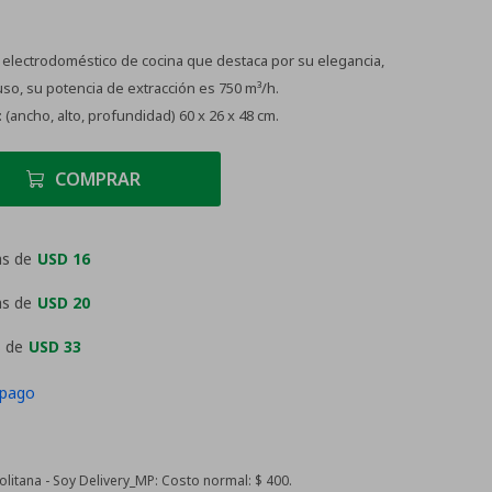
electrodoméstico de cocina que destaca por su elegancia,
uso, su potencia de extracción es 750 m³/h.
ancho, alto, profundidad) 60 x 26 x 48 cm.
COMPRAR
as de
USD 16
as de
USD 20
 de
USD 33
 pago
itana - Soy Delivery_MP:
Costo normal: $ 400.