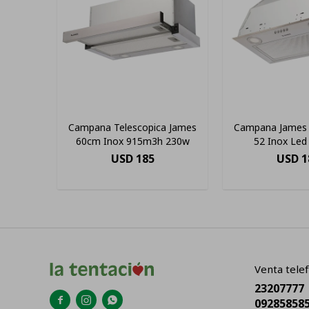
Campana Telescopica James
Campana James 
60cm Inox 915m3h 230w
52 Inox Led
Velocid
USD
185
USD
1
Venta telef
23207777



09285858