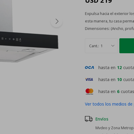
USD
219
Expulsa hacia el exterior 
esta manera, tu casa perma
Dimensiones: (Ancho, profu
1
hasta en
12
cuot
hasta en
10
cuot
hasta en
6
cuotas
Ver todos los medios de
Envíos
Mvdeo y Zona Metropol