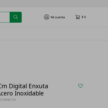
$
0
m Digital Enxuta
cero Inoxidable
XCSSENX126