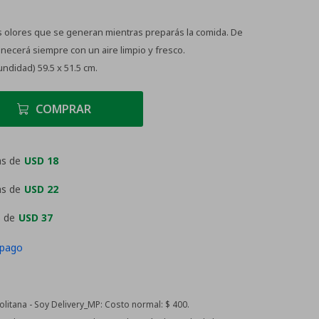
los olores que se generan mientras preparás la comida. De
necerá siempre con un aire limpio y fresco.
ndidad) 59.5 x 51.5 cm.
COMPRAR
as de
USD 18
as de
USD 22
 de
USD 37
 pago
itana - Soy Delivery_MP:
Costo normal: $ 400.