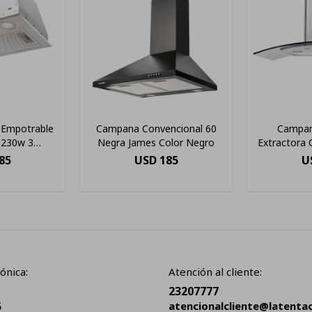
Empotrable
Campana Convencional 60
Campan
 230w 3
Negra James Color Negro
Extractora
ades
85
USD
185
U
ónica:
Atención al cliente:
23207777
5
atencionalcliente@latenta