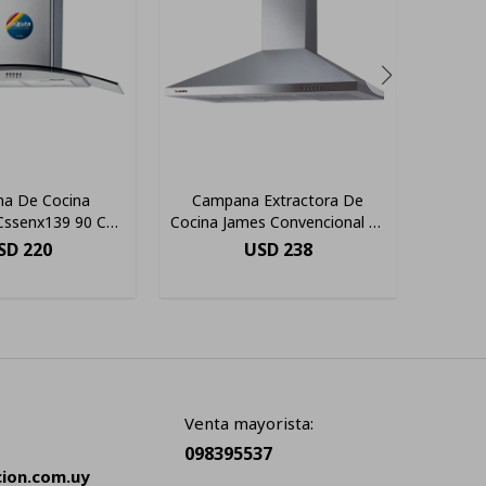
a De Cocina
Campana Extractora De
Campan
 Cssenx139 90 Cm
Cocina James Convencional 90
E
Enxuta
Inox Color Gris
Vel
SD
220
USD
238
Venta mayorista:
098395537
cion.com.uy