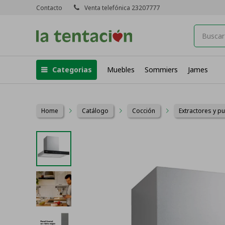
Contacto
Venta telefónica 23207777
Categorias
Muebles
Sommiers
James
Home
Catálogo
Cocción
Extractores y pu