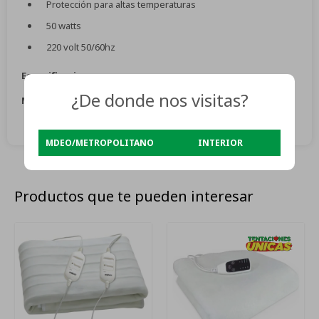
Protección para altas temperaturas
50 watts
220 volt 50/60hz
Especificaciones
¿De donde nos visitas?
Medidas (cm):
150 x largo x 80 ancho
MDEO/METROPOLITANO
INTERIOR
Productos que te pueden interesar