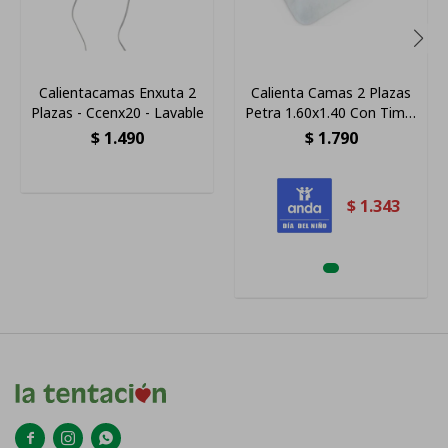
Calientacamas Enxuta 2
Calienta Camas 2 Plazas
Plazas - Ccenx20 - Lavable
Petra 1.60x1.40 Con Timer
1 Control
$
1.490
$
1.790
$
1.343


