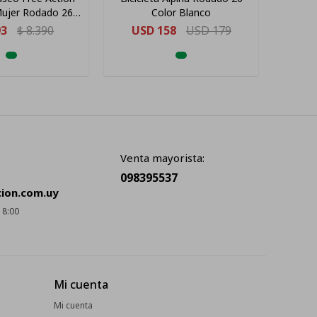
Mujer Rodado 26
Color Blanco
Roda
jo 21 "
93
$
8.390
USD
158
USD
179
US
Venta mayorista:
098395537
cion.com.uy
18:00
Mi cuenta
Mi cuenta