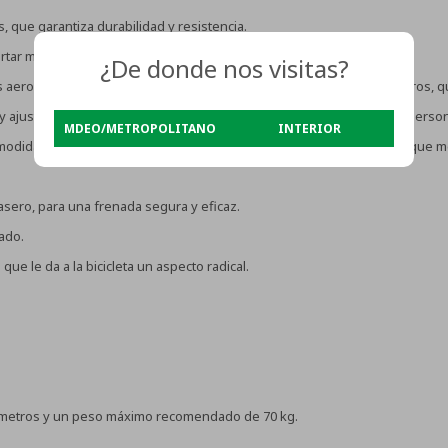
 que garantiza durabilidad y resistencia.
ortar maniobras y salidas más intensas.
¿De donde nos visitas?
 aerodinámicas reforzadas de aluminio de 20 pulgadas con 36 agujeros, qu
 ajuste de aluminio de 4 tornillos, para una posición de conducción person
MDEO/METROPOLITANO
INTERIOR
didad durante la conducción. Pedales de trekking con reflectores que mejo
asero, para una frenada segura y eficaz.
ado.
 le da a la bicicleta un aspecto radical.
5 metros y un peso máximo recomendado de 70 kg.