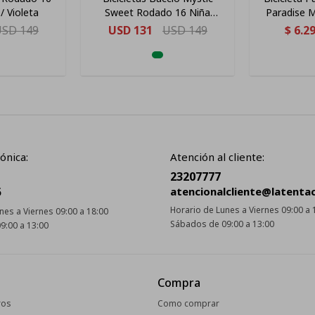
/ Violeta
Sweet Rodado 16 Niña
Paradise 
Blanca/ Rosa
Ro
USD
149
USD
131
USD
149
$
6.2
ónica:
Atención al cliente:
23207777
5
atencionalcliente@latenta
Horario de Lunes a Viernes 09:00 a 
nes a Viernes 09:00 a 18:00
Sábados de 09:00 a 13:00
9:00 a 13:00
Compra
ros
Como comprar