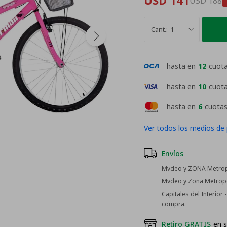
USD
141
USD
188
1
hasta en
12
cuot
hasta en
10
cuot
hasta en
6
cuotas
Ver todos los medios de
Envíos
Mvdeo y ZONA Metropo
Mvdeo y Zona Metropol
Capitales del Interior
compra.
Retiro GRATIS
en s