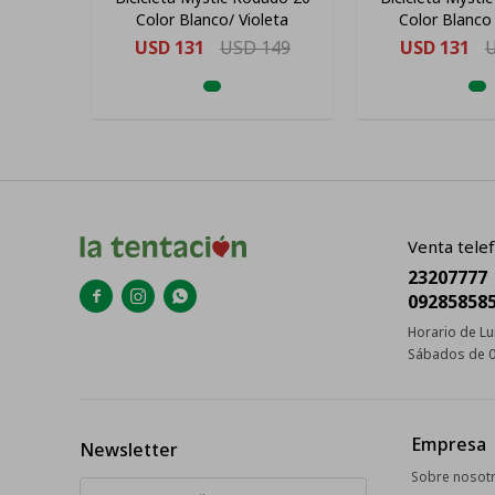
Color Blanco/ Violeta
Color Blanco 
USD
131
USD
149
USD
131
Venta telef
23207777



09285858
Horario de Lu
Sábados de 0
Empresa
Newsletter
Sobre nosot