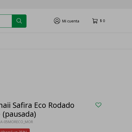
$
0
maii Safira Eco Rodado
e (pausada)
SA-05MORECO_MOR