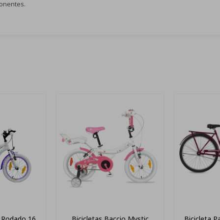
ponentes.
c Rodado 16
Bicicletas Baccio Mystic
Bicicleta P