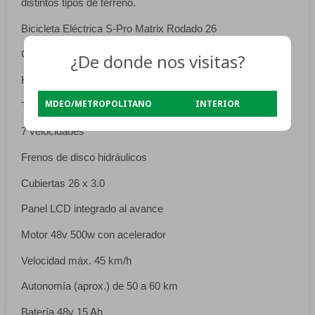
distintos tipos de terreno.
Bicicleta Eléctrica S-Pro Matrix Rodado 26
Cuadro de aluminio
¿De donde nos visitas?
Horquilla con suspensión y bloqueo
MDEO/METROPOLITANO
INTERIOR
Transmisión Shimano
7 velocidades
Frenos de disco hidráulicos
Cubiertas 26 x 3.0
Panel LCD integrado al avance
Motor 48v 500w con acelerador
Velocidad máx. 45 km/h
Autonomía (aprox.) de 50 a 60 km
Batería 48v 15 Ah