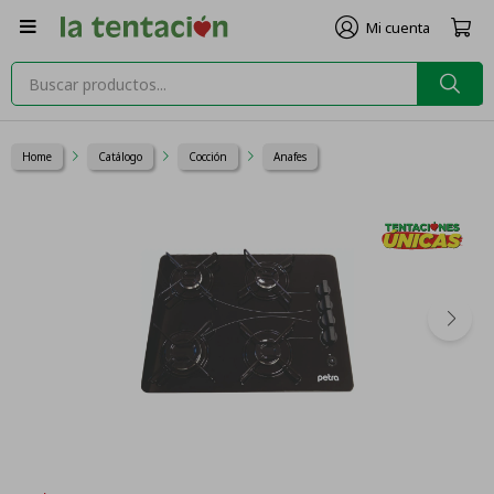

Home
Catálogo
Cocción
Anafes