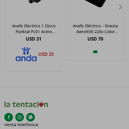
Anafe Electrico 1 Disco
Anafe Eléctrico - Enxuta
Punktal Pc01 Acero
Aienx930 220v Color
Inoxidable - Ltc
Negro - 1 Hornalla
USD
31
USD
70
USD
25



Venta telefónica: