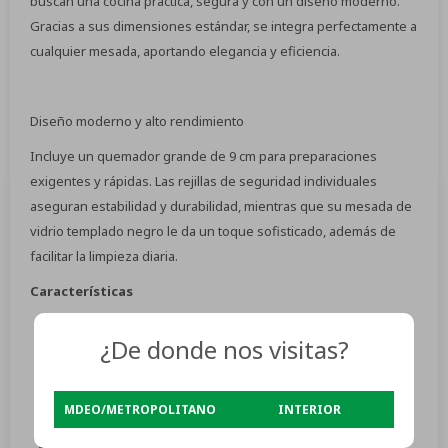
buscan una cocina práctica, segura y con un diseño moderno.
Gracias a sus dimensiones estándar, se integra perfectamente a
cualquier mesada, aportando elegancia y eficiencia.
Diseño moderno y alto rendimiento
Incluye un quemador grande de 9 cm para preparaciones
exigentes y rápidas. Las rejillas de seguridad individuales
aseguran estabilidad y durabilidad, mientras que su mesada de
vidrio templado negro le da un toque sofisticado, además de
facilitar la limpieza diaria.
Características
4 quemadores a súper gas: un quemador de alto
¿De donde nos visitas?
rendimiento de 9cm y tres quemadores de 6.5cm.
Mesada de vidrio templado color negro
MDEO/METROPOLITANO
INTERIOR
Rejillas individuales
Encendido electrónico