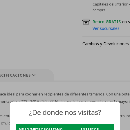
Capitales del Interior
compra.
Retiro GRATIS
en s
Ver sucursales
Cambios y Devoluciones
ECIFICACIONES
hace ideal para cocinar en recipientes de diferentes tamaños. Con una pote
ación a 220 - 240 V / 50 a 60 Hz, lo que lo hace compatible con la mayoría 
¿De donde nos visitas?
amiento, para que siempre sepas cuándo está encendido. Su color acero in
 cm, lo que lo hace compacto y fácil de ubicar en cualquier espacio.
MDEO/METROPOLITANO
INTERIOR