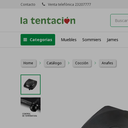
Contacto
Venta telefónica 23207777
Categorias
Muebles
Sommiers
James
Home
Catálogo
Cocción
Anafes