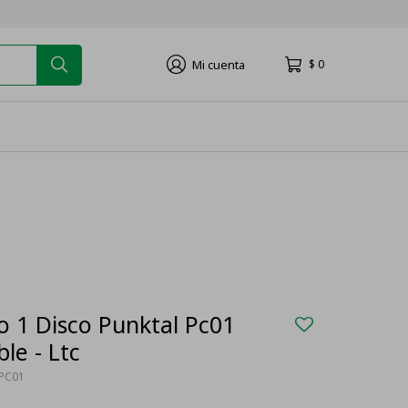
$
0
co 1 Disco Punktal Pc01
le - Ltc
PC01