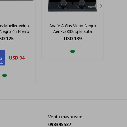
s Mueller Vidrio
Anafe A Gas Vidrio Negro
Anafe 
Negro 4h Hierro
Aenxv3832ng Enxuta
SD
125
USD
139
USD
94
Venta mayorista:
098395537