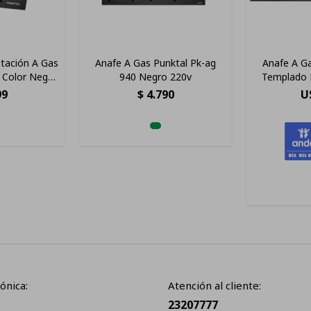
tación A Gas
Anafe A Gas Punktal Pk-ag
Anafe A Ga
 Color Negro
940 Negro 220v
Templado 
llas
99
$
4.790
U
ónica:
Atención al cliente:
23207777