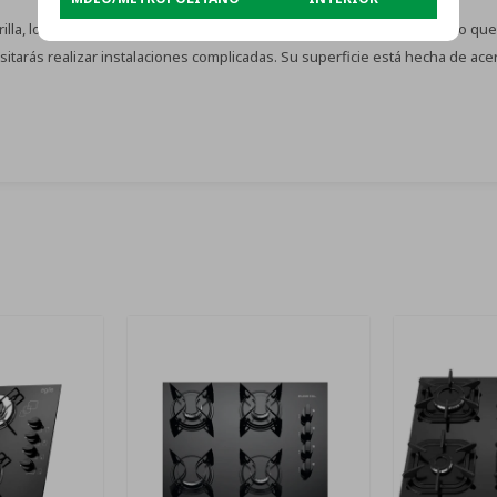
rilla, lo que facilita su uso y regulación. Su encendido es electrónico, lo 
tarás realizar instalaciones complicadas. Su superficie está hecha de acero 