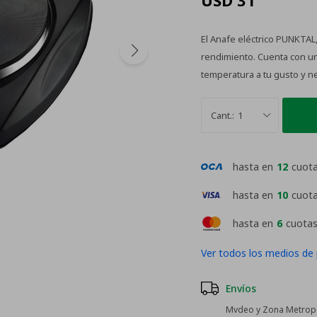
USD
31
El Anafe eléctrico PUNKTAL
rendimiento. Cuenta con un
temperatura a tu gusto y n
1
hasta en
12
cuot
hasta en
10
cuot
hasta en
6
cuotas
Ver todos los medios de
Envíos
Mvdeo y Zona Metropol