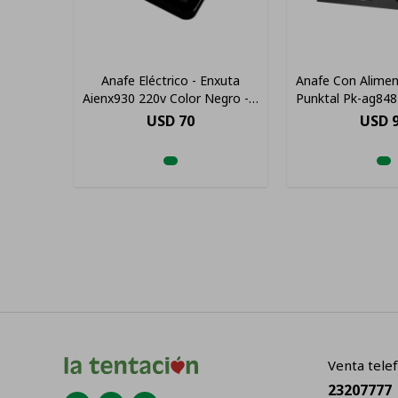
Anafe Eléctrico - Enxuta
Anafe Con Alimen
Aienx930 220v Color Negro - 1
Punktal Pk-ag848
Hornalla
4 Horna
USD
70
USD
Venta telef
23207777