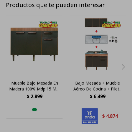
Productos que te pueden interesar
Mueble Bajo Mesada En
Bajo Mesada + Mueble
Madera 100% Mdp 15 Mm
Aéreo De Cocina + Pileta
Nogal Grafito
Premium ® Color Gris
$
2.899
$
6.499
Grafito
$
4.874