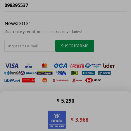
098395537
Newsletter
¡Suscribite y recibí todas nuestras novedades!
SUSCRIBIRME
$
5.290
© Copyright 2026 / La Tentación
$
3.968