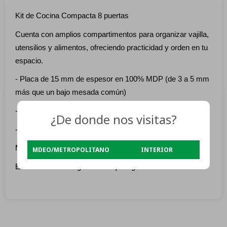
Kit de Cocina Compacta 8 puertas
Cuenta con amplios compartimentos para organizar vajilla,
utensilios y alimentos, ofreciendo practicidad y orden en tu
espacio.
- Placa de 15 mm de espesor en 100% MDP (de 3 a 5 mm
más que un bajo mesada común)
- Patas regulables
¿De donde nos visitas?
- tiradores en pvc
Medidas: - Medidas en cm: Alto 175 x Ancho 120 x Prof 38
MDEO/METROPOLITANO
INTERIOR
El mueble se entrega en su caja original sin armar.