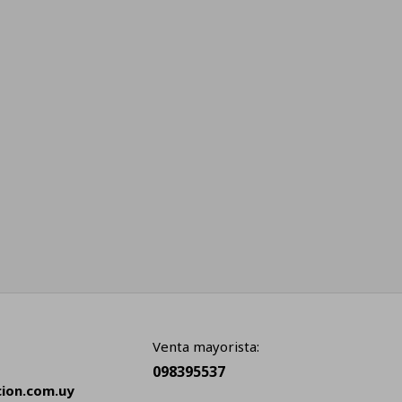
Venta mayorista:
098395537
cion.com.uy