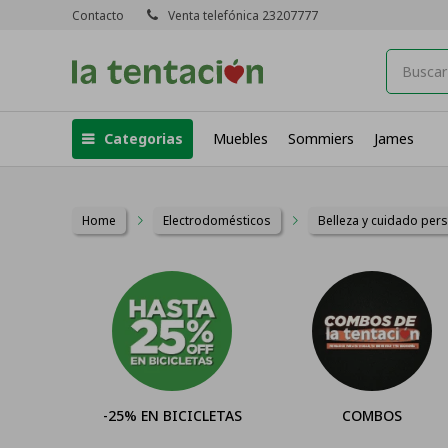
Contacto
Venta telefónica 23207777
Categorias
Muebles
Sommiers
James
Home
Electrodomésticos
Belleza y cuidado per
-25% EN BICICLETAS
COMBOS