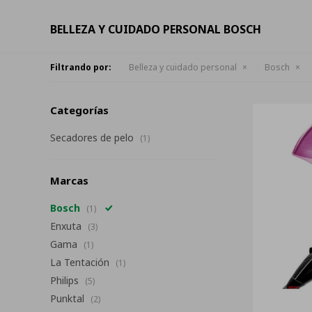
BELLEZA Y CUIDADO PERSONAL BOSCH
Filtrando por:
Belleza y cuidado personal
Bosch
Categorías
Secadores de pelo
(1)
Marcas
Bosch
(1)
Enxuta
(3)
Gama
(1)
La Tentación
(1)
Philips
(5)
Punktal
(2)