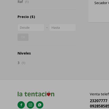
Raf
(1)
Secador 
Precio
($)
OK
Niveles
3
(1)
Venta telef
23207777



09285858