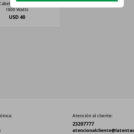
Cabello Pelo Cabello Bosch
1800 Watts
USD
40
ónica:
Atención al cliente:
23207777
5
atencionalcliente@latenta