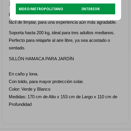
190T, resistente al agua, al desgarro y a la intemperie.
MDEO/METROPOLITANO
INTERIOR
Incluye un almohadón suave y cómodo, desmontable y
fácil de limpiar, para una experiencia aún más agradable.
Soporta hasta 200 kg, ideal para tres adultos medianos.
Perfecto para relajarte al aire libre, ya sea acostado o
sentado.
SILLÓN HAMACA PARA JARDÍN
En caño y lona.
Con toldo, para mayor protección solar.
Color: Verde y Blanco
Medidas: 170 cm de Alto x 153 cm de Largo x 110 cm de
Profundidad