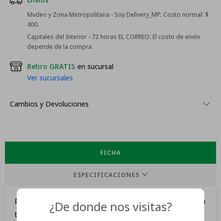
Mvdeo y Zona Metropolitana - Soy Delivery_MP:
Costo normal: $
400.
Capitales del Interior - 72 horas EL CORREO:
El costo de envío
depende de la compra.
Retiro GRATIS
en sucursal
Ver sucursales
Cambios y Devoluciones
FICHA
ESPECIFICACIONES
Protección contra los rayos UV y el sol directo gracias a su
¿De donde nos visitas?
toldo superior ajustable. Fabricado con tafetán de poliéster