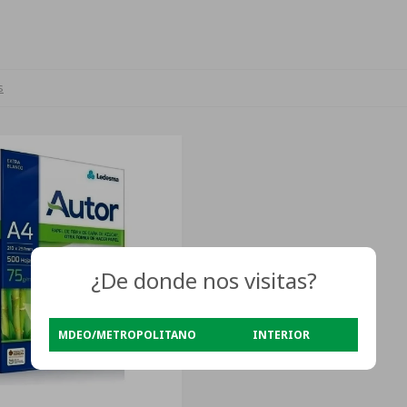
s
¿De donde nos visitas?
MDEO/METROPOLITANO
INTERIOR