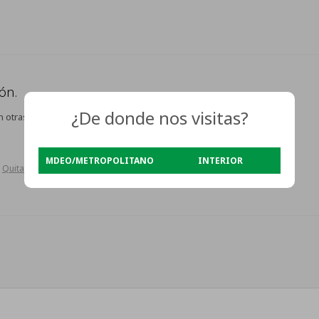
ón.
¿De donde nos visitas?
n otras secciones de nuestro catálogo.
MDEO/METROPOLITANO
INTERIOR
Quitar filtros