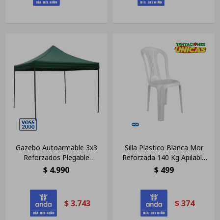
Gazebo Autoarmable 3x3
Silla Plastico Blanca Mor
Reforzados Plegable
Reforzada 140 Kg Apilable
Impermeable Color Verde
Lg Color No Aplica Liso
$
4.990
$
499
$
3.743
$
374