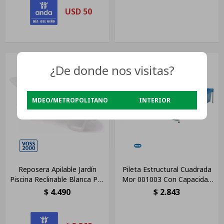
USD
50
¿De donde nos visitas?
MDEO/METROPOLITANO
INTERIOR
Reposera Apilable Jardín
Pileta Estructural Cuadrada
Piscina Reclinable Blanca Pvc
Mor 001003 Con Capacidad
Blanco
De 1500 Litros 1.89x1.89 M
$
4.490
$
2.843