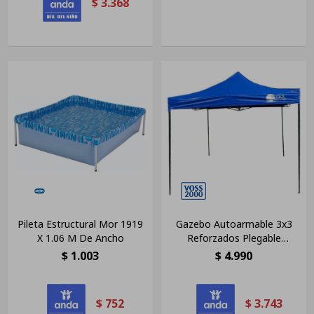
$
3.368
Pileta Estructural Mor 1919
Gazebo Autoarmable 3x3
X 1.06 M De Ancho
Reforzados Plegable
Impermeable Color Azul
$
1.003
$
4.990
$
752
$
3.743