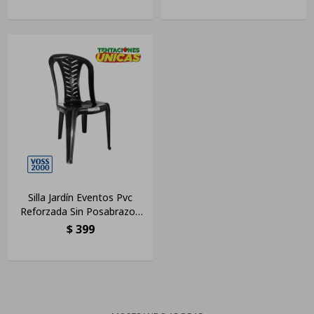
Silla Jardín Eventos Pvc
Reforzada Sin Posabrazos
Apilable
$
399