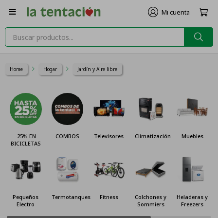

Home
Hogar
Jardín y Aire libre
 EN
COMBOS
Televisores
Climatización
Muebles
Cocinas 
LETAS
Hornos
eños
Termotanques
Fitness
Colchones y
Heladeras y
Celulare
tro
Sommiers
Freezers