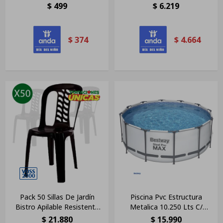
Posabrazo Blancas
$
499
$
6.219
$
374
$
4.664
Pack 50 Sillas De Jardín
Piscina Pvc Estructura
Bistro Apilable Resistente
Metalica 10.250 Lts C/
Negras
Bomba Y Filtro
$
21.880
$
15.990