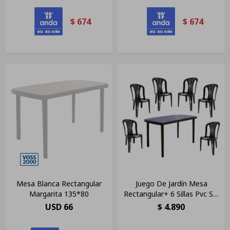
$
674
$
674
Mesa Blanca Rectangular
Juego De Jardín Mesa
Margarita 135*80
Rectangular+ 6 Sillas Pvc Sin
Posabrazo Negra
USD
66
$
4.890