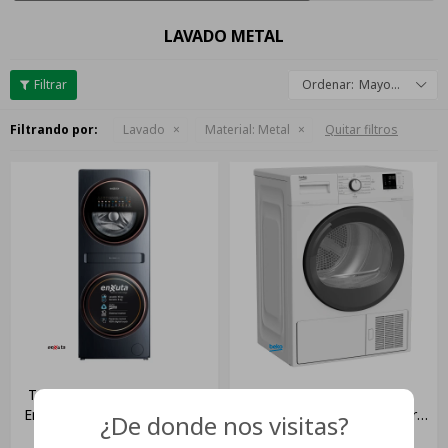
LAVADO METAL
Mayor descuento
Filtrando por:
Lavado
Material:
Metal
Quitar filtros
Torre De Lavado Y Secado
Secarropas Beko Dhs
Enxuta Tlsenx21660n Doble
8413ga1 Bomba De Calor,
¿De donde nos visitas?
Tanque
Eficiencia A++ Color Blanco
USD
1.649
USD
1.145