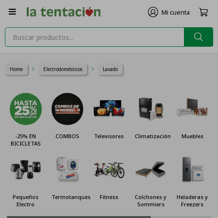

Home
Electrodomésticos
Lavado
-25% EN
COMBOS
Televisores
Climatización
Muebles
BICICLETAS
Pequeños
Termotanques
Fitness
Colchones y
Heladeras y
Electro
Sommiers
Freezers