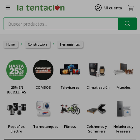

Home
Construcción
Herramientas
-25% EN
COMBOS
Televisores
Climatización
Muebles
BICICLETAS
Pequeños
Termotanques
Fitness
Colchones y
Heladeras y
Electro
Sommiers
Freezers