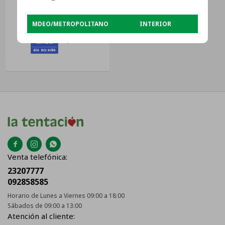
21v
$
2.099
MDEO/METROPOLITANO
INTERIOR
$
1.574



Venta telefónica:
23207777
092858585
Horario de Lunes a Viernes 09:00 a 18:00
Sábados de 09:00 a 13:00
Atención al cliente: