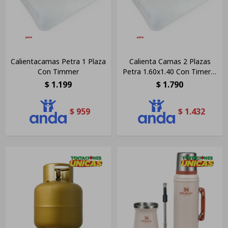
Calientacamas Petra 1 Plaza
Calienta Camas 2 Plazas
Con Timmer
Petra 1.60x1.40 Con Timer 1
Control
$
1.199
$
1.790
$
959
$
1.432