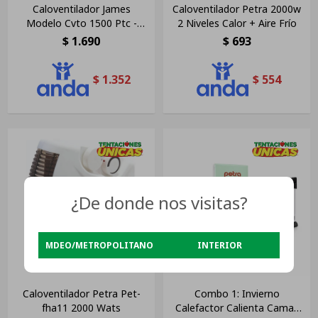
Caloventilador James
Caloventilador Petra 2000w
Modelo Cvto 1500 Ptc -
2 Niveles Calor + Aire Frío
1500 W Color Gris
$
1.690
$
693
$
1.352
$
554
¿De donde nos visitas?
MDEO/METROPOLITANO
INTERIOR
Caloventilador Petra Pet-
Combo 1: Invierno
fha11 2000 Wats
Calefactor Calienta Camas