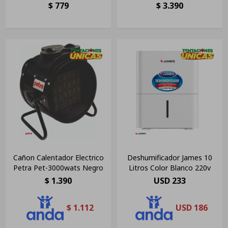
Sabanas
$
779
$
3.390
Cañon Calentador Electrico
Deshumificador James 10
Petra Pet-3000wats Negro
Litros Color Blanco 220v
$
1.390
USD
233
$
1.112
USD
186