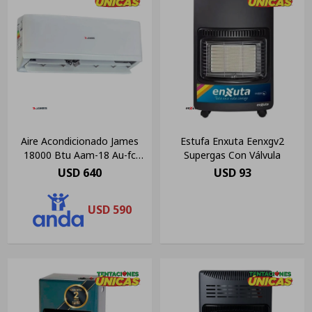
Aire Acondicionado James
Estufa Enxuta Eenxgv2
18000 Btu Aam-18 Au-fc
Supergas Con Válvula
Color Blanco
USD
640
USD
93
USD
590