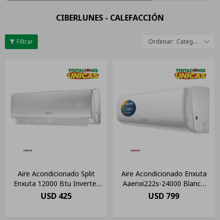
CIBERLUNES - CALEFACCIÓN
Categoría
Aire Acondicionado Split
Aire Acondicionado Enxuta
Enxuta 12000 Btu Inverter
Aaenxi222s-24000 Blanco
Frío Calor Blanco
220v
USD
425
USD
799