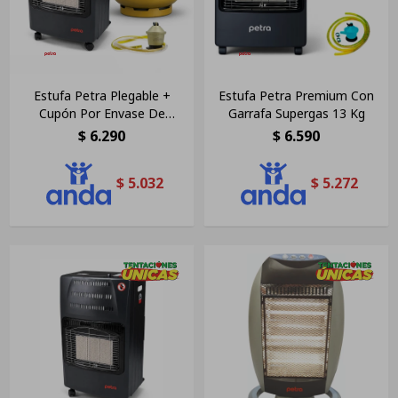
Estufa Petra Plegable +
Estufa Petra Premium Con
Cupón Por Envase De
Garrafa Supergas 13 Kg
Garrafa De 13kg
$
6.290
$
6.590
$
5.032
$
5.272