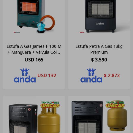
Estufa A Gas James F 100 M
Estufa Petra A Gas 13kg
+ Manguera + Válvula Color
Premium
Gris
USD
165
$
3.590
USD
132
$
2.872