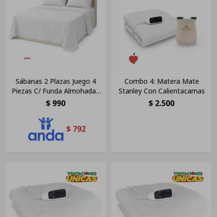
Sábanas 2 Plazas Juego 4
Combo 4: Matera Mate
Piezas C/ Funda Almohadas
Stanley Con Calientacamas
Polyester Blanco Liso
$
990
$
2.500
$
792