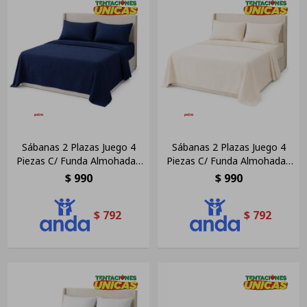
Sábanas 2 Plazas Juego 4
Sábanas 2 Plazas Juego 4
Piezas C/ Funda Almohadas
Piezas C/ Funda Almohadas
Polyester Azul Oscuro Liso
Polyester Beige Liso
$
990
$
990
$
792
$
792