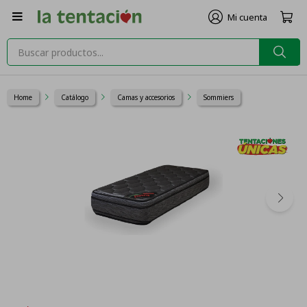

Home
Catálogo
Camas y accesorios
Sommiers