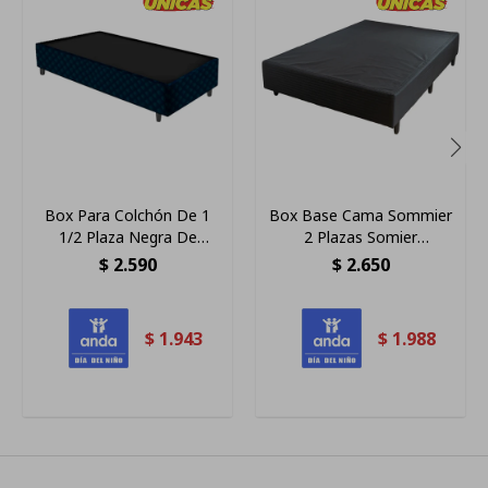
Box Para Colchón De 1
Box Base Cama Sommier
1/2 Plaza Negra De
2 Plazas Somier
1.9x1.1m
Dormitorio Color Negro
$
2.590
$
2.650
Ltc
$
1.943
$
1.988